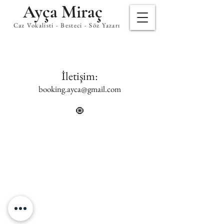
Ayça Miraç
Caz Vokalisti - Besteci - Söz Yazarı
İletişim:
booking.ayca@gmail.com
🧿